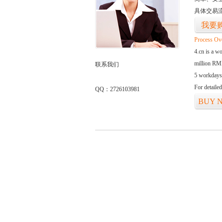
具体交易
我要
Process Ov
4.cn is a w
million RMB
联系我们
5 workdays
For detaile
QQ：2726103981
BUY 