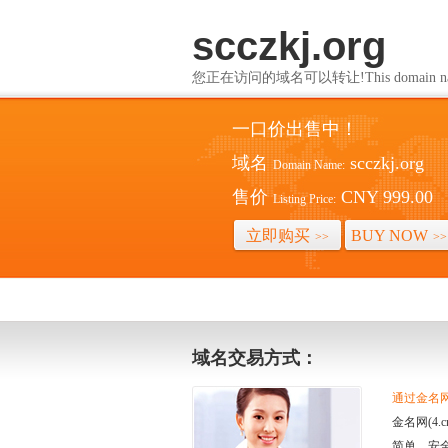
scczkj.org
您正在访问的域名可以转让!This domain name i
一口价出售中！
域名
scczkj.org
Domain Name:
售价
CNY 999.00
Listing Price:
立即购买
BUY NOW
>>
>>
域名交易方式：
通过金名网(
金名网(4
简单、安