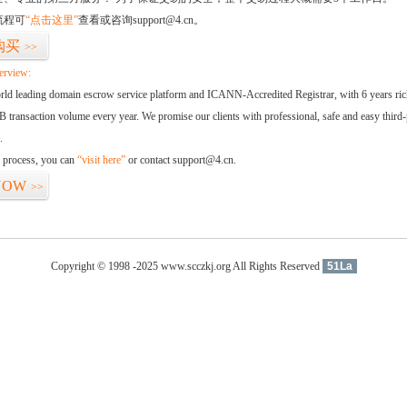
流程可
“点击这里”
查看或咨询support@4.cn。
购买
>>
erview:
orld leading domain escrow service platform and ICANN-Accredited Registrar, with 6 years ri
 transaction volume every year. We promise our clients with professional, safe and easy third-
.
d process, you can
“visit here”
or contact support@4.cn.
NOW
>>
Copyright © 1998 -2025 www.scczkj.org All Rights Reserved
51La